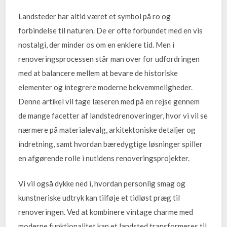
Landsteder har altid været et symbol på ro og
forbindelse til naturen. De er ofte forbundet med en vis
nostalgi, der minder os om en enklere tid. Men i
renoveringsprocessen står man over for udfordringen
med at balancere mellem at bevare de historiske
elementer og integrere moderne bekvemmeligheder.
Denne artikel vil tage læseren med på en rejse gennem
de mange facetter af landstedrenoveringer, hvor vi vil se
nærmere på materialevalg, arkitektoniske detaljer og
indretning, samt hvordan bæredygtige løsninger spiller
en afgørende rolle i nutidens renoveringsprojekter.
Vi vil også dykke ned i, hvordan personlig smag og
kunstneriske udtryk kan tilføje et tidløst præg til
renoveringen. Ved at kombinere vintage charme med
moderne funktionalitet kan et landsted transformeres til