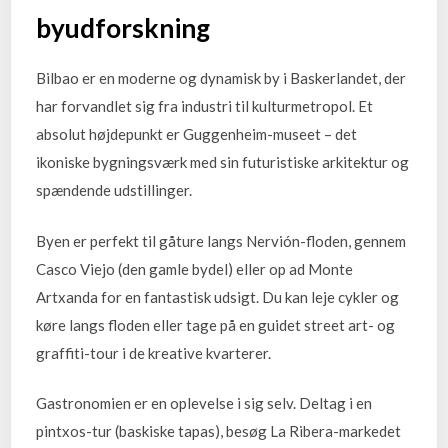
byudforskning
Bilbao er en moderne og dynamisk by i Baskerlandet, der
har forvandlet sig fra industri til kulturmetropol. Et
absolut højdepunkt er Guggenheim-museet – det
ikoniske bygningsværk med sin futuristiske arkitektur og
spændende udstillinger.
Byen er perfekt til gåture langs Nervión-floden, gennem
Casco Viejo (den gamle bydel) eller op ad Monte
Artxanda for en fantastisk udsigt. Du kan leje cykler og
køre langs floden eller tage på en guidet street art- og
graffiti-tour i de kreative kvarterer.
Gastronomien er en oplevelse i sig selv. Deltag i en
pintxos-tur (baskiske tapas), besøg La Ribera-markedet