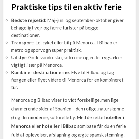
Praktiske tips til en aktiv ferie
Bedste rejsetid
: Maj-juni og september-oktober giver
behageligt vejr og færre turister på begge
destinationer.
Transport
: Lej cykel eller bil på Menorca. I Bilbao er
metro og sporvogn super praktisk.
Udstyr
: Gode vandresko, solcreme og en let rygsæk er
vigtigt, især på Menorca.
Kombiner destinationerne
: Flyv til Bilbao og tag
færgen eller flyet videre til Menorca for en kombineret
tur.
Menorca og Bilbao viser to vidt forskellige, men lige
charmerende sider af Spanien – den rolige, naturskønne
ø og den moderne, kulturelle by. Med de rette
hoteller i
Menorca
eller
hoteller i Bilbao
som base får du en ferie
fuld af oplevelser, afslapning og ægte spansk stemning.