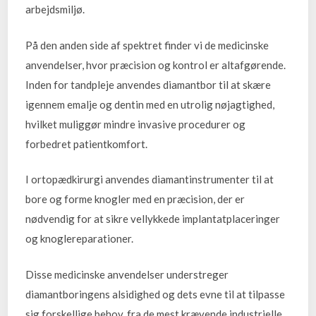
arbejdsmiljø.
På den anden side af spektret finder vi de medicinske
anvendelser, hvor præcision og kontrol er altafgørende.
Inden for tandpleje anvendes diamantbor til at skære
igennem emalje og dentin med en utrolig nøjagtighed,
hvilket muliggør mindre invasive procedurer og
forbedret patientkomfort.
I ortopædkirurgi anvendes diamantinstrumenter til at
bore og forme knogler med en præcision, der er
nødvendig for at sikre vellykkede implantatplaceringer
og knoglereparationer.
Disse medicinske anvendelser understreger
diamantboringens alsidighed og dets evne til at tilpasse
sig forskellige behov, fra de mest krævende industrielle