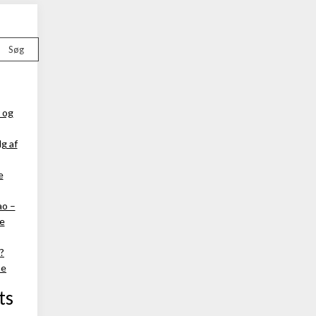
Søg
 og
g af
e
ao –
ke
?
ne
ts