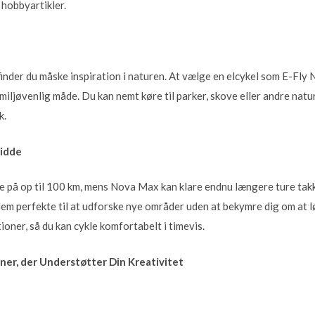
 hobbyartikler.
inder du måske inspiration i naturen. At vælge en elcykel som E-Fly 
 miljøvenlig måde. Du kan nemt køre til parker, skove eller andre na
k.
vidde
e på op til 100 km, mens Nova Max kan klare endnu længere ture tak
dem perfekte til at udforske nye områder uden at bekymre dig om at 
ioner, så du kan cykle komfortabelt i timevis.
er, der Understøtter Din Kreativitet