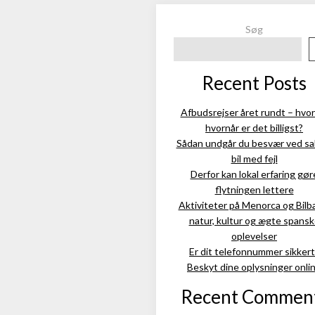
Søg
Recent Posts
Afbudsrejser året rundt – hvor
hvornår er det billigst?
Sådan undgår du besvær ved sal
bil med fejl
Derfor kan lokal erfaring gør
flytningen lettere
Aktiviteter på Menorca og Bilb
natur, kultur og ægte spans
oplevelser
Er dit telefonnummer sikkert
Beskyt dine oplysninger onli
Recent Commen