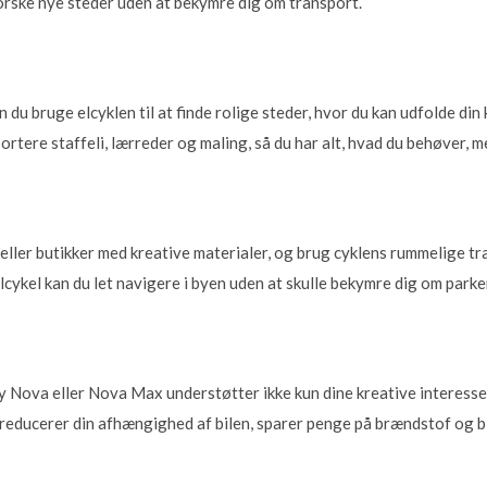
rske nye steder uden at bekymre dig om transport.
n du bruge elcyklen til at finde rolige steder, hvor du kan udfolde di
portere staffeli, lærreder og maling, så du har alt, hvad du behøver, m
ller butikker med kreative materialer, og brug cyklens rummelige tra
cykel kan du let navigere i byen uden at skulle bekymre dig om parke
y Nova eller Nova Max understøtter ikke kun dine kreative interesser
 reducerer din afhængighed af bilen, sparer penge på brændstof og bi