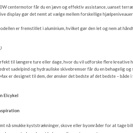
W centermotor får du en jævn og effektiv assistance, uanset terræ
ive display gør det nemt at vælge mellem forskellige hjælpeniveauer
ellen er fremstillet i aluminium, hvilket gør den let og nem at hånd
fekt til længere ture eller dage, hvor du vil udforske flere kreative 
dret sadelpind og hydrauliske skivebremser får du en behagelig og 
x er designet til dem, der ønsker det bedste af det bedste – både i 
n Elcykel
nspiration
t nå smukke kyststrækninger, skove eller byområder for at tage bil