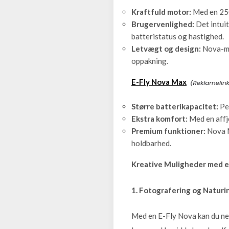
Kraftfuld motor:
Med en 250
Brugervenlighed:
Det intuit
batteristatus og hastighed.
Letvægt og design:
Nova-mod
oppakning.
E-Fly Nova Max
Større batterikapacitet:
Per
Ekstra komfort:
Med en affje
Premium funktioner:
Nova Ma
holdbarhed.
Kreative Muligheder med e
1. Fotografering og Naturi
Med en E-Fly Nova kan du nem