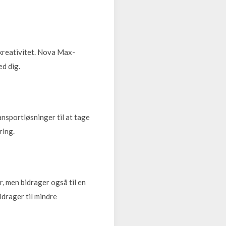
n kreativitet. Nova Max-
ed dig.
nsportløsninger til at tage
ring.
, men bidrager også til en
drager til mindre