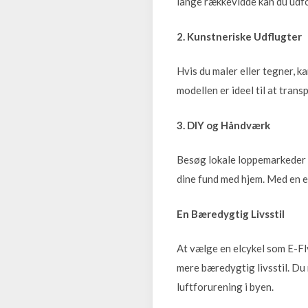
lange rækkevidde kan du udfo
2. Kunstneriske Udflugter
Hvis du maler eller tegner, ka
modellen er ideel til at trans
3. DIY og Håndværk
Besøg lokale loppemarkeder e
dine fund med hjem. Med en el
En Bæredygtig Livsstil
At vælge en elcykel som E-Fl
mere bæredygtig livsstil. Du
luftforurening i byen.