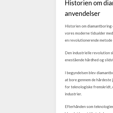
Historien om dia
anvendelser
Historien om diamantboring er
vores moderne tidsalder med 
en revolutionerende metode t
Den industrielle revolution 
enestående hårdhed og slidsty
I begyndelsen blev diamantbo
at bore gennem de hårdeste j
for teknologiske fremskridt, 
industrier.
Efterhånden som teknologien