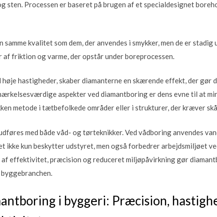
g sten. Processen er baseret på brugen af et specialdesignet boreh
n samme kvalitet som dem, der anvendes i smykker, men de er stadig u
r af friktion og varme, der opstår under boreprocessen.
høje hastigheder, skaber diamanterne en skærende effekt, der gør d
emærkelsesværdige aspekter ved diamantboring er dens evne til at min
ukken metode i tætbefolkede områder eller i strukturer, der kræver s
dføres med både våd- og tørteknikker. Ved vådboring anvendes vand
et ikke kun beskytter udstyret, men også forbedrer arbejdsmiljøet ve
af effektivitet, præcision og reduceret miljøpåvirkning gør diamantb
i byggebranchen.
antboring i byggeri: Præcision, hastigh