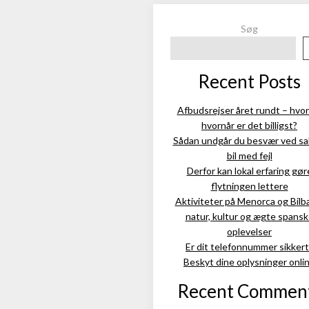
Søg
Recent Posts
Afbudsrejser året rundt – hvor
hvornår er det billigst?
Sådan undgår du besvær ved sal
bil med fejl
Derfor kan lokal erfaring gør
flytningen lettere
Aktiviteter på Menorca og Bilb
natur, kultur og ægte spans
oplevelser
Er dit telefonnummer sikkert
Beskyt dine oplysninger onli
Recent Commen