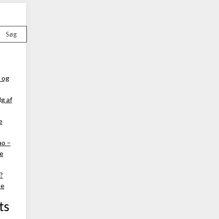
Søg
 og
g af
e
ao –
ke
?
ne
ts