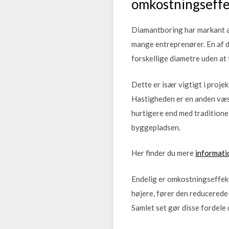
omkostningseffe
Diamantboring har markant æn
mange entreprenører. En af 
forskellige diametre uden at
Dette er især vigtigt i proje
Hastigheden er en anden væs
hurtigere end med traditionel
byggepladsen.
Her finder du mere
informati
Endelig er omkostningseffek
højere, fører den reducerede a
Samlet set gør disse fordele