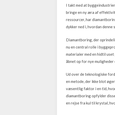
I takt med at byggeindustrien
bringe en ny æra af effektivi
ressourcer, har diamantborin
dykker ned i, hvordan denne s
Diamantboring, der oprindelig
nu en central rolle i byggep
materialer med en hidtil use
åbnet op for nye muligheder 
Ud over de teknologiske for
en metode, der ikke blot øge
væsentlig faktor i en tid, hv
diamantboring opfylder disse
en rejse fra kul til krystal,