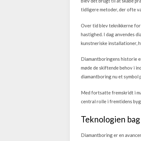
blev det brugt til at skabe pr
tidligere metoder, der ofte 
Over tid blev teknikkerne for
hastighed. I dag anvendes di
kunstneriske installationer, 
Diamantboringens historie er
møde de skiftende behov i ind
diamantboring nu et symbol p
Med fortsatte fremskridt i ma
central rolle i fremtidens by
Teknologien bag
Diamantboring er en avancere