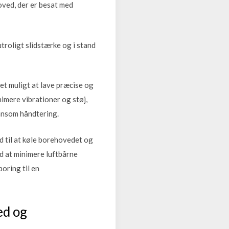
oved, der er besat med
troligt slidstærke og i stand
et muligt at lave præcise og
imere vibrationer og støj,
kånsom håndtering.
 til at køle borehovedet og
d at minimere luftbårne
oring til en
ed og