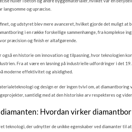
æcise huller i beton og andre byggematerialer, hvilket var en betydeli
var langsomme og upræcise.
finet, og udstyret blev mere avanceret, hvilket gjorde det muligt at
amantboring i en række forskellige sammenhænge, fra komplekse inge
hvor præcision og finish er altafgørende.
 også en historie om innovation og tilpasning, hvor teknologien kons
ustrien. Fra at være en løsning på industrielle udfordringer i det 19
å moderne effektivitet og alsidighed.
terialeteknologi og design er der ingen tvivl om, at diamantboring v
ggeprojekter, samtidig med at den historiske arv respekteres og vide
 diamanten: Hvordan virker diamantbor
t teknologi, der udnytter de unikke egenskaber ved diamanter til 