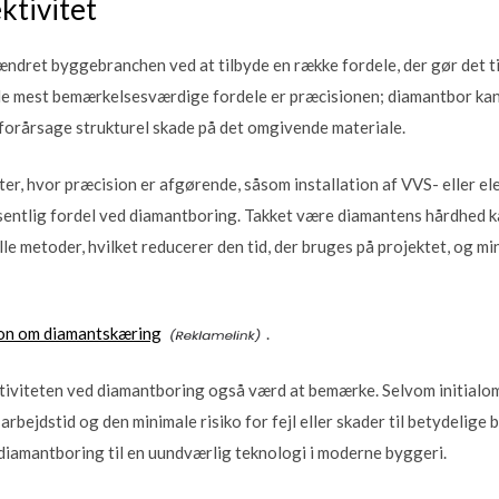
ktivitet
dret byggebranchen ved at tilbyde en række fordele, der gør det til
de mest bemærkelsesværdige fordele er præcisionen; diamantbor kan 
 forårsage strukturel skade på det omgivende materiale.
kter, hvor præcision er afgørende, såsom installation af VVS- eller el
entlig fordel ved diamantboring. Takket være diamantens hårdhed k
le metoder, hvilket reducerer den tid, der bruges på projektet, og mi
on om diamantskæring
.
tiviteten ved diamantboring også værd at bemærke. Selvom initial
rbejdstid og den minimale risiko for fejl eller skader til betydelige 
 diamantboring til en uundværlig teknologi i moderne byggeri.