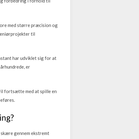
g forbedring i forhold til
 bore med større præcision og
niørprojekter til
tant har udviklet sig for at
. århundrede, er
il fortsætte med at spille en
reføres.
ing?
at skære gennem ekstremt