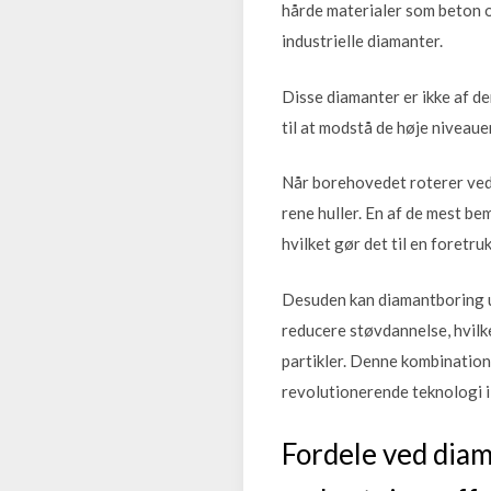
hårde materialer som beton o
industrielle diamanter.
Disse diamanter er ikke af de
til at modstå de høje niveaue
Når borehovedet roterer ved 
rene huller. En af de mest b
hvilket gør det til en foretr
Desuden kan diamantboring u
reducere støvdannelse, hvilk
partikler. Denne kombination 
revolutionerende teknologi 
Fordele ved diam