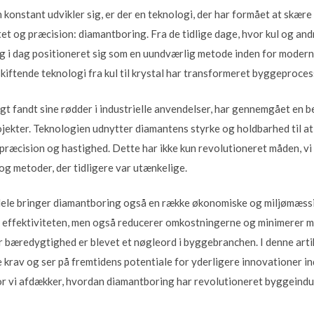
 konstant udvikler sig, er der en teknologi, der har formået at skær
tet og præcision: diamantboring. Fra de tidlige dage, hvor kul og an
g i dag positioneret sig som en uundværlig metode inden for modern
kiftende teknologi fra kul til krystal har transformeret byggeproces
t fandt sine rødder i industrielle anvendelser, har gennemgået en be
rojekter. Teknologien udnytter diamantens styrke og holdbarhed til 
t præcision og hastighed. Dette har ikke kun revolutioneret måden, v
og metoder, der tidligere var utænkelige.
dele bringer diamantboring også en række økonomiske og miljømæssi
r effektiviteten, men også reducerer omkostningerne og minimerer m
or bæredygtighed er blevet et nøgleord i byggebranchen. I denne arti
 krav og ser på fremtidens potentiale for yderligere innovationer in
 hvor vi afdækker, hvordan diamantboring har revolutioneret byggeindu