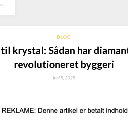
se.
BLOG
 til krystal: Sådan har diama
revolutioneret byggeri
juni 5, 2025