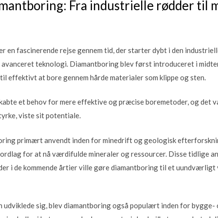
mantboring: Fra industrielle rødder til
 en fascinerende rejse gennem tid, der starter dybt i den industriell
avanceret teknologi. Diamantboring blev først introduceret i midte
il effektivt at bore gennem hårde materialer som klippe og sten.
skabte et behov for mere effektive og præcise boremetoder, og det va
rke, viste sit potentiale.
ring primært anvendt inden for minedrift og geologisk efterforskni
ordlag for at nå værdifulde mineraler og ressourcer. Disse tidlige 
der i de kommende årtier ville gøre diamantboring til et uundværligt 
 udviklede sig, blev diamantboring også populært inden for bygge- 