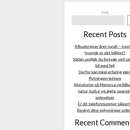
Søg
Recent Posts
Afbudsrejser året rundt – hvor
hvornår er det billigst?
Sådan undgår du besvær ved sal
bil med fejl
Derfor kan lokal erfaring gør
flytningen lettere
Aktiviteter på Menorca og Bilb
natur, kultur og ægte spans
oplevelser
Er dit telefonnummer sikkert
Beskyt dine oplysninger onli
Recent Commen