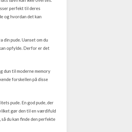
ats søvn kan ikke overses.
ser perfekt til deres
ude og hvordan det kan
ra din pude. Uanset om du
kan opfylde. Derfor er det
r og dun til moderne memory
 kende forskellen på disse
itets pude. En god pude, der
ilket gør den til en værdifuld
, så du kan finde den perfekte