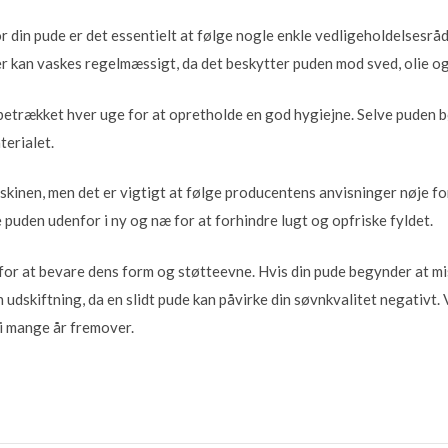
for din pude er det essentielt at følge nogle enkle vedligeholdelsesr
er kan vaskes regelmæssigt, da det beskytter puden mod sved, olie og
betrækket hver uge for at opretholde en god hygiejne. Selve puden 
erialet.
kinen, men det er vigtigt at følge producentens anvisninger nøje fo
 puden udenfor i ny og næ for at forhindre lugt og opfriske fyldet.
or at bevare dens form og støtteevne. Hvis din pude begynder at mist
n udskiftning, da en slidt pude kan påvirke din søvnkvalitet negativt. 
 i mange år fremover.