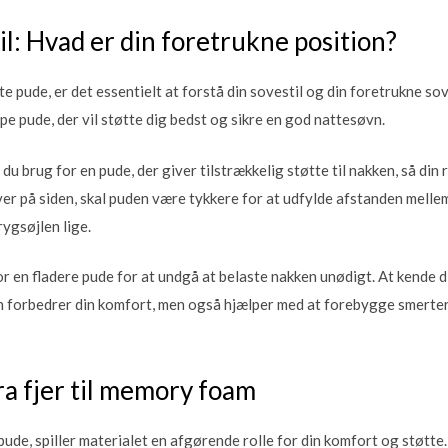
il: Hvad er din foretrukne position?
e pude, er det essentielt at forstå din sovestil og din foretrukne so
ype pude, der vil støtte dig bedst og sikre en god nattesøvn.
u brug for en pude, der giver tilstrækkelig støtte til nakken, så din 
ver på siden, skal puden være tykkere for at udfylde afstanden mell
rygsøjlen lige.
r en fladere pude for at undgå at belaste nakken unødigt. At kende 
un forbedrer din komfort, men også hjælper med at forebygge smerte
ra fjer til memory foam
pude, spiller materialet en afgørende rolle for din komfort og støtte