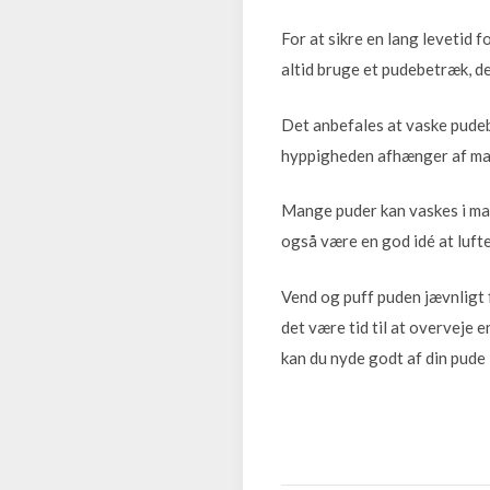
For at sikre en lang levetid 
altid bruge et pudebetræk, d
Det anbefales at vaske pude
hyppigheden afhænger af mat
Mange puder kan vaskes i mas
også være en god idé at lufte
Vend og puff puden jævnligt f
det være tid til at overveje e
kan du nyde godt af din pude