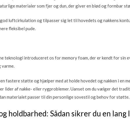
aturlige materialer som fjer og dun, der giver en blød og formbar stø
od luftcirkulation og tilpasser sig let til hovedets og nakkens kontu
ere fleksibel pude.
e teknologi introduceret os for memory foam, der er kendt for sin ev
g varme.
n fastere støtte og hjælper med at holde hovedet og nakken i en mer
er lider af nakke- eller rygproblemer. Uanset om du vælger det tradit
dan materialet passer til din personlige sovestil og behov for støtte.
og holdbarhed: Sådan sikrer du en lang l