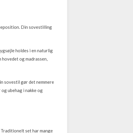
veposition. Din sovestilling
rygsøjle holdes i en naturlig
em hovedet og madrassen,
din sovestil gør det nemmere
r og ubehag i nakke og
. Traditionelt set har mange