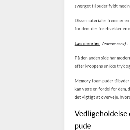
sværget til puder fyldt med n
Disse materialer fremmer en g
for dem, der foretrækker en m
Læs mere her
.
På den anden side har modern
efter kroppens unikke tryk o
Memory foam puder tilbyder e
kan være en fordel for dem, d
det vigtigt at overveje, hvor
Vedligeholdelse 
pude