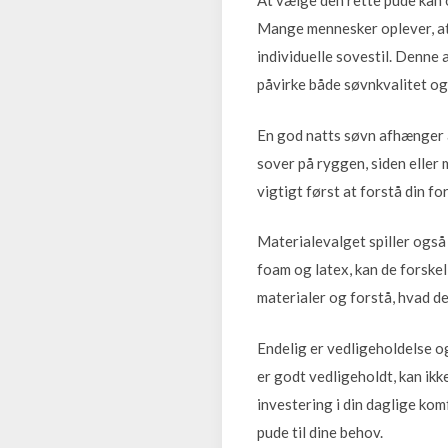
At vælge den rette pude kan 
Mange mennesker oplever, at 
individuelle sovestil. Denne 
påvirke både søvnkvalitet og
En god natts søvn afhænger af
sover på ryggen, siden eller
vigtigt først at forstå din f
Materialevalget spiller også 
foam og latex, kan de forskel
materialer og forstå, hvad der
Endelig er vedligeholdelse og
er godt vedligeholdt, kan ikk
investering i din daglige komf
pude til dine behov.