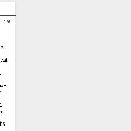
Søg
 og
g af
e
ao –
ke
?
ne
ts