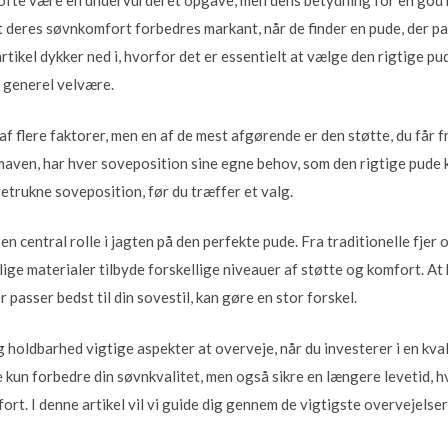
ofte være en undervurderet opgave, men dens betydning for en god n
deres søvnkomfort forbedres markant, når de finder en pude, der pas
artikel dykker ned i, hvorfor det er essentielt at vælge den rigtige p
 generel velvære.
 flere faktorer, men en af de mest afgørende er den støtte, du får f
 maven, har hver soveposition sine egne behov, som den rigtige pude 
oretrukne soveposition, før du træffer et valg.
en central rolle i jagten på den perfekte pude. Fra traditionelle fje
lige materialer tilbyde forskellige niveauer af støtte og komfort. At
 passer bedst til din sovestil, kan gøre en stor forskel.
 holdbarhed vigtige aspekter at overveje, når du investerer i en kval
e kun forbedre din søvnkvalitet, men også sikre en længere levetid, hv
ort. I denne artikel vil vi guide dig gennem de vigtigste overvejelser