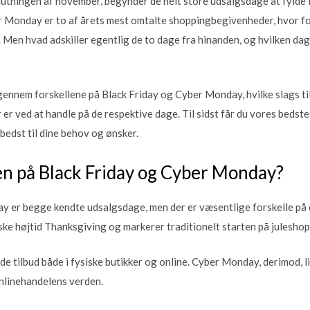
utningen af november, begynder de helt store udsalgsdage at fylde 
er Monday er to af årets mest omtalte shoppingbegivenheder, hvor f
. Men hvad adskiller egentlig de to dage fra hinanden, og hvilken dag 
 igennem forskellene på Black Friday og Cyber Monday, hvilke slags t
 er ved at handle på de respektive dage. Til sidst får du vores bedste
bedst til dine behov og ønsker.
en på Black Friday og Cyber Monday?
 er begge kendte udsalgsdage, men der er væsentlige forskelle på d
ke højtid Thanksgiving og markerer traditionelt starten på julesho
de tilbud både i fysiske butikker og online. Cyber Monday, derimod, 
onlinehandelens verden.