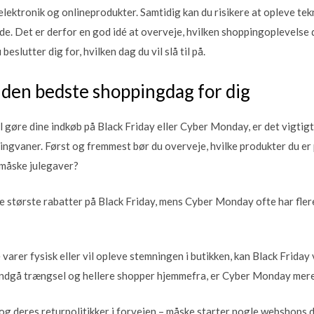
elektronik og onlineprodukter. Samtidig kan du risikere at opleve tek
e. Det er derfor en god idé at overveje, hvilken shoppingoplevelse 
beslutter dig for, hvilken dag du vil slå til på.
den bedste shoppingdag for dig
il gøre dine indkøb på Black Friday eller Cyber Monday, er det vigtig
ngvaner. Først og fremmest bør du overveje, hvilke produkter du er p
 måske julegaver?
e største rabatter på Black Friday, mens Cyber Monday ofte har flere
varer fysisk eller vil opleve stemningen i butikken, kan Black Friday
undgå trængsel og hellere shopper hjemmefra, er Cyber Monday mere 
og deres returpolitikker i forvejen – måske starter nogle webshops d