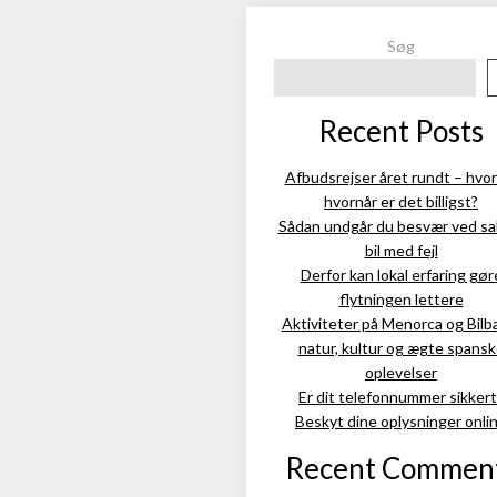
Søg
Recent Posts
Afbudsrejser året rundt – hvor
hvornår er det billigst?
Sådan undgår du besvær ved sal
bil med fejl
Derfor kan lokal erfaring gør
flytningen lettere
Aktiviteter på Menorca og Bilb
natur, kultur og ægte spans
oplevelser
Er dit telefonnummer sikkert
Beskyt dine oplysninger onli
Recent Commen