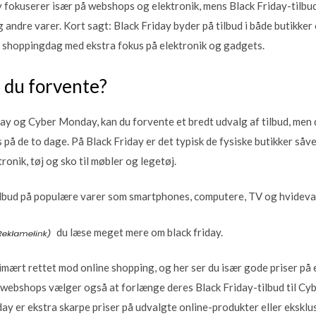
fokuserer især på webshops og elektronik, mens Black Friday-tilb
g andre varer. Kort sagt: Black Friday byder på tilbud i både butikke
 shoppingdag med ekstra fokus på elektronik og gadgets.
n du forvente?
ay og Cyber Monday, kan du forvente et bredt udvalg af tilbud, men de
s på de to dage. På Black Friday er det typisk de fysiske butikker såv
tronik, tøj og sko til møbler og legetøj.
tilbud på populære varer som smartphones, computere, TV og hvideva
du læse meget mere om black friday.
ært rettet mod online shopping, og her ser du især gode priser på 
 webshops vælger også at forlænge deres Black Friday-tilbud til C
ay er ekstra skarpe priser på udvalgte online-produkter eller ekskl