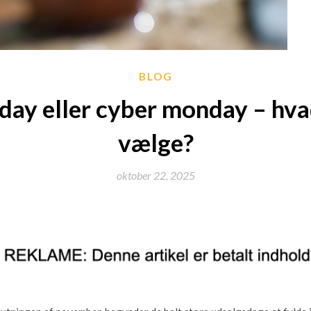
BLOG
iday eller cyber monday – hva
vælge?
oktober 22, 2025