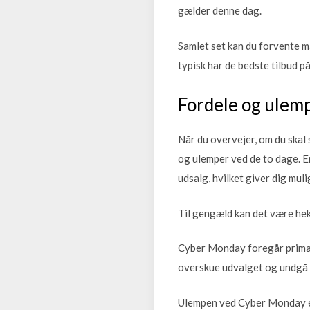
gælder denne dag.
Samlet set kan du forvente m
typisk har de bedste tilbud p
Fordele og ulemp
Når du overvejer, om du skal
og ulemper ved de to dage. En
udsalg, hvilket giver dig mul
Til gengæld kan det være hekt
Cyber Monday foregår primært
overskue udvalget og undgå 
Ulempen ved Cyber Monday er 