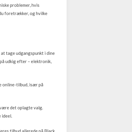
niske problemer, hvis
du foretrækker, og hvilke
t at tage udgangspunkt i dine
å udkig efter – elektronik,
 online-tilbud, især på
 være det oplagte valg.
ideel.
eres tilbud allerede på Black