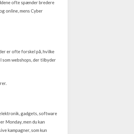
uddene ofte spænder bredere
r og online, mens Cyber
r er ofte forskel på, hvilke
el som webshops, der tilbyder
rer.
elektronik, gadgets, software
yber Monday, men du kan
usive kampagner, som kun