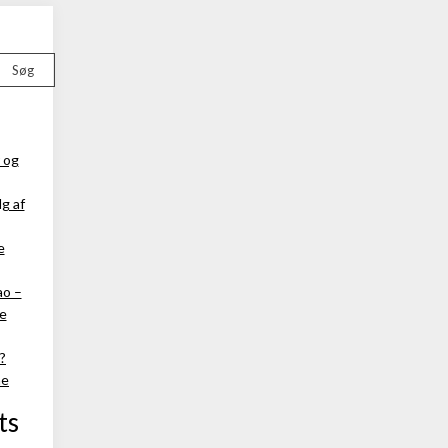
Søg
 og
g af
e
ao –
ke
?
ne
ts