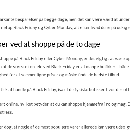
arkante besparelser på begge dage, men det kan være værd at under
å netop Black Friday og Cyber Monday, alt efter hvad du er på udkig e
er ved at shoppe på de to dage
 shoppe på Black Friday eller Cyber Monday, er det vigtigt at være
 af de største fordele ved Black Friday er, at mange butikker – både 
ighed for at sammenligne priser og måske finde de bedste tilbud.
isk at handle på Black Friday, især i de fysiske butikker, hvor der of
 online, hvilket betyder, at du kan shoppe hjemmefra i ro og mag. 
stress.
dog, at nogle af de mest populære varer allerede kan være udsolgt 