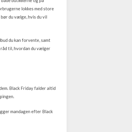
i både butikkerne og på
orbrugerne lokkes med store
bør du vælge, hvis du vil
ilbud du kan forvente, samt
 råd til, hvordan du vælger
em. Black Friday falder altid
ppingen.
ligger mandagen efter Black